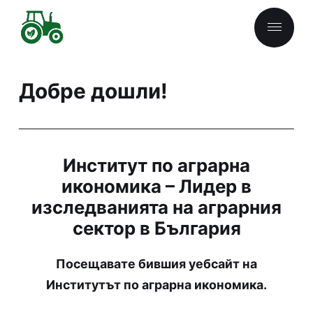
Добре дошли!
Home
София
Икономиката в България
Институт по аграрна
икономика – Лидер в
Агробизнес в България
изследванията на аграрния
сектор в България
Финансиране от ЕС
Кариера в България
Посещавате бившия уебсайт на
Институтът по аграрна икономика.