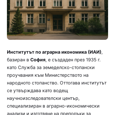
Институтът по аграрна икономика (ИАИ)
,
базиран в
София
, е създаден през 1935 г.
като Служба за земеделско-стопански
проучвания към Министерството на
народното стопанство. Оттогава институтът
се утвърждава като водещ
научноизследователски център,
специализиран в аграрно-икономически
анализи и изготвяне на препоръки за