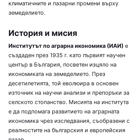
климатичните и пазарни промени върху
земеделието.
История и мисия
Институтът по аграрна икономика (ИАИ)
е
създаден през 1935 г. като първият научен
център в България, посветен изцяло на
икономиката на земеделието. През
десетилетията, той еволюира в основен
източник на научни анализи и препоръки за
селското стопанство. Мисията на института
е да подпомага развитието на аграрната
икономика чрез изследвания, съобразени с
реалностите на българския и европейския
пазар.